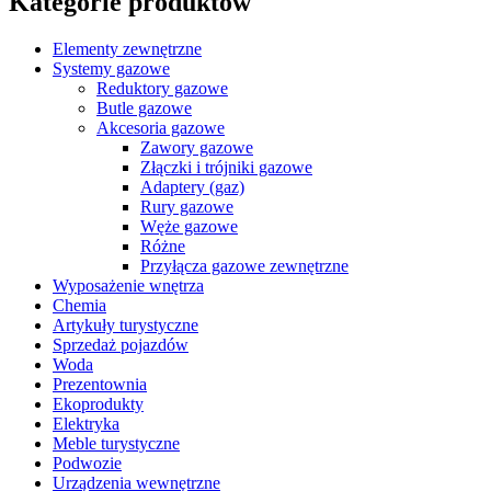
Kategorie produktów
Elementy zewnętrzne
Systemy gazowe
Reduktory gazowe
Butle gazowe
Akcesoria gazowe
Zawory gazowe
Złączki i trójniki gazowe
Adaptery (gaz)
Rury gazowe
Węże gazowe
Różne
Przyłącza gazowe zewnętrzne
Wyposażenie wnętrza
Chemia
Artykuły turystyczne
Sprzedaż pojazdów
Woda
Prezentownia
Ekoprodukty
Elektryka
Meble turystyczne
Podwozie
Urządzenia wewnętrzne