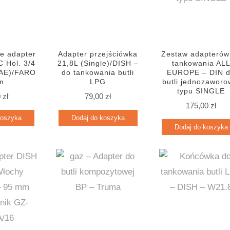
te adapter
Adapter przejściówka
Zestaw adapterów
C Hol. 3/4
21,8L (Single)/DISH –
tankowania AL
SAE)/FARO
do tankowania butli
EUROPE – DIN 
m
LPG
butli jednozaworo
typu SINGLE
0
zł
79,00
zł
175,00
zł
koszyka
Dodaj do koszyka
Dodaj do koszyka