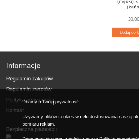
(męski) 
(żeńs
30,0
Dodaj do 
Informacje
Regulamin zakupów
Regulamin zwrotów
Polityka prywatności
Dbamy o Twoją prywatność
Kontakt
Używamy plików cookies w celu dostosowania naszej ofer
pomiaru reklam.
Bezpieczne płatności:
Dane przetwarzamy zgodnie z naszą Polityką prywatnośc