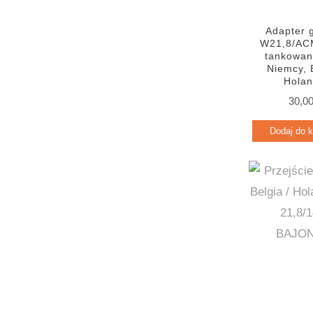
Adapter 
W21,8/AC
tankowani
Niemcy, 
Holan
30,0
Dodaj do 