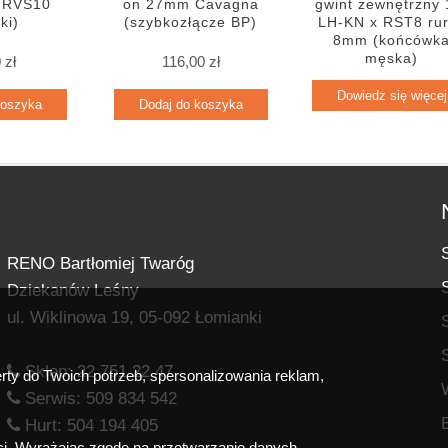
x RVS10
on 27mm Cavagna
gwint zewnętrzny 
ki)
(szybkozłącze BP)
LH-KN x RST8 ru
8mm (końcówk
męska)
0
zł
116,00
zł
Dowiedz się więcej
koszyka
Dodaj do koszyka
RENO Bartłomiej Twaróg
Dziekanów Leśny
ul. Wiklinowa 19, 05-092 Łomianki
Sklep:
22 751 22 47
ty do Twoich potrzeb, spersonalizowania reklam,
Serwis:
509 834 542
Hurt:
504 194 405
i. Wyrażając zgodę na przetwarzanie danych