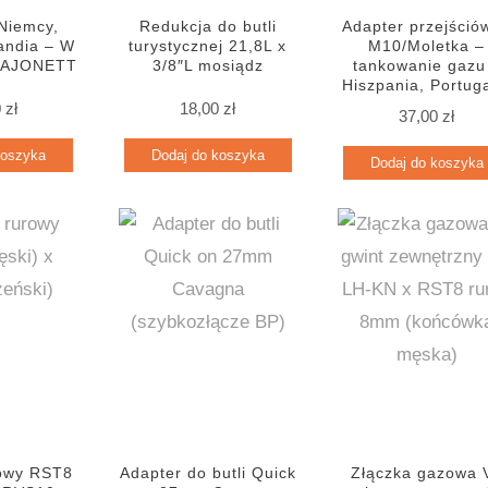
 Niemcy,
Redukcja do butli
Adapter przejśció
landia – W
turystycznej 21,8L x
M10/Moletka –
 BAJONETT
3/8″L mosiądz
tankowanie gazu
Hiszpania, Portuga
0
zł
18,00
zł
37,00
zł
koszyka
Dodaj do koszyka
Dodaj do koszyka
rowy RST8
Adapter do butli Quick
Złączka gazowa 