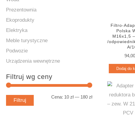
Prezentownia
Ekoprodukty
Filtro-Ada
Elektryka
Polska 
M16x1,5 
Meble turystyczne
/odpowiedni
A/1
Podwozie
94,0
Urządzenia wewnętrzne
Dodaj do 
Filtruj wg ceny
Cena:
10 zł
—
180 zł
C
C
Filtruj
e
e
n
n