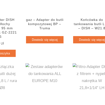
pter DISH
gaz – Adapter do butli
Końcówka do
Włochy
kompozytowej BP –
tankowania butli 
– 95 mm
Truma
– DISH – W21.
k GZ-2221
6
Dowiedz się więcej
Dowiedz się więcej
0
zł
koszyka