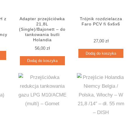
H z
Adapter przejściówka
Trójnik rozdzielacza
i
21,8L
Faro PCV fi 6x6x6
(Single)/Bajonett – do
emcy
tankowania butli
Holandia
27,00
zł
56,00
zł
Dodaj do koszyka
Dodaj do koszyka