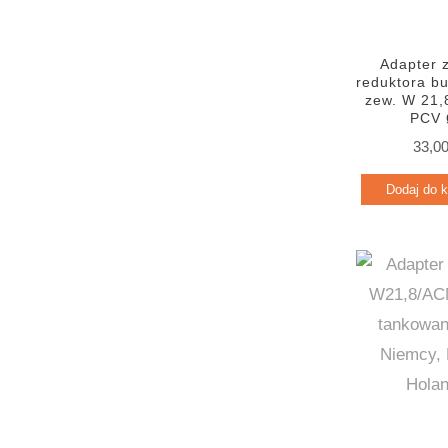
a
a
m
m
Adapter 
reduktora bu
i
a
zew. W 21,8
PCV 
n
x
33,0
Dodaj do 