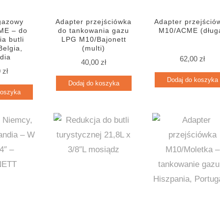
gazowy
Adapter przejściówka
Adapter przejśció
ME – do
do tankowania gazu
M10/ACME (dług
a butli
LPG M10/Bajonett
Belgia,
(multi)
dia
62,00
zł
40,00
zł
0
zł
Dodaj do koszyka
Dodaj do koszyka
koszyka