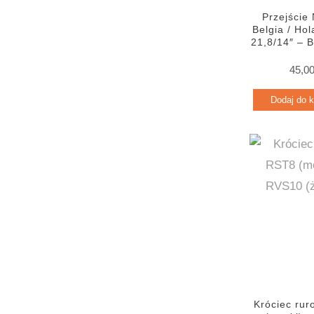
Przejście
Belgia / Ho
21,8/14″ –
45,0
Dodaj do 
Króciec ru