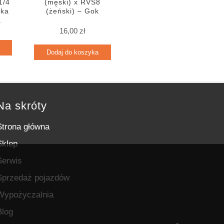
1/4
(męski) x RVS8
rka
(żeński) – Gok
a
16,00
zł
Dodaj do koszyka
Na skróty
Strona główna
Sklep
Serwis
Sprzedaż pojazdów
Wypożyczalnia
Blog