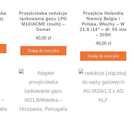
wka
Przejściówka redukcja
Przejście Holandia
a)
tankowania gazu LPG
Niemcy Belgia /
M10/ACME (multi) –
Polska, Włochy – W
Gomet
21,8 /14″ – dł. 55 mm
– DISH
40,00
zł
49,00
zł
Dodaj do koszyka
Dodaj do koszyka