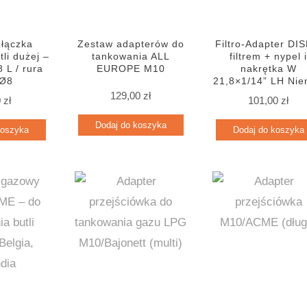
złączka
Zestaw adapterów do
Filtro-Adapter DIS
tli dużej –
tankowania ALL
filtrem + nypel 
 L / rura
EUROPE M10
nakrętka W
Ø8
21,8×1/14” LH Ni
129,00
zł
0
zł
101,00
zł
Dodaj do koszyka
koszyka
Dodaj do koszyka