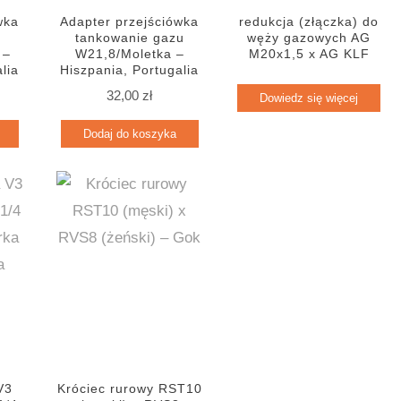
wka
Adapter przejściówka
redukcja (złączka) do
tankowanie gazu
węży gazowych AG
 –
W21,8/Moletka –
M20x1,5 x AG KLF
lia
Hiszpania, Portugalia
32,00
zł
Dowiedz się więcej
Dodaj do koszyka
V3
Króciec rurowy RST10