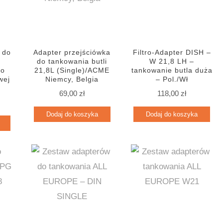
 do
Adapter przejściówka
Filtro-Adapter DISH –
L
do tankowania butli
W 21,8 LH –
do
21,8L (Single)/ACME
tankowanie butla duża
wej
Niemcy, Belgia
– Pol./Wł
69,00
zł
118,00
zł
Dodaj do koszyka
Dodaj do koszyka