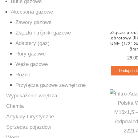
Butle gazowe
Akcesoria gazowe
Zawory gazowe
Złącze pros
Złączki i trójniki gazowe
obrotowy JI
Adaptery (gaz)
UNF (1/2″ 
8m
Rury gazowe
29,0
Węże gazowe
Dodaj do 
Różne
Przyłącza gazowe zewnętrzne
Wyposażenie wnętrza
Chemia
Artykuły turystyczne
Sprzedaż pojazdów
Woda