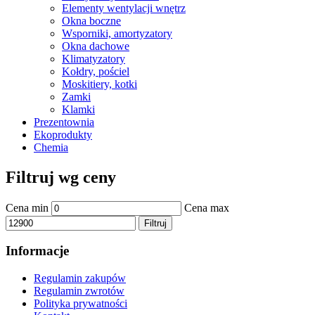
Elementy wentylacji wnętrz
Okna boczne
Wsporniki, amortyzatory
Okna dachowe
Klimatyzatory
Kołdry, pościel
Moskitiery, kotki
Zamki
Klamki
Prezentownia
Ekoprodukty
Chemia
Filtruj wg ceny
Cena min
Cena max
Filtruj
Informacje
Regulamin zakupów
Regulamin zwrotów
Polityka prywatności