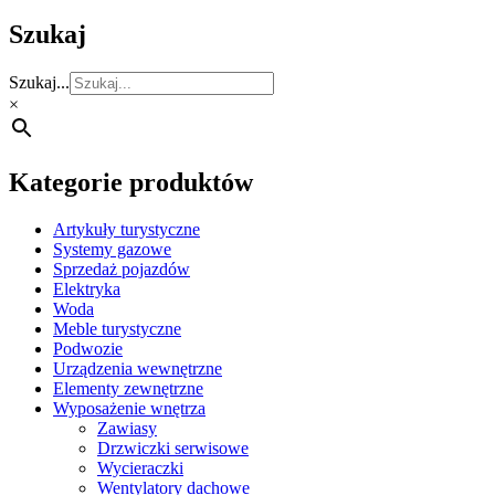
Szukaj
Szukaj...
×
Kategorie produktów
Artykuły turystyczne
Systemy gazowe
Sprzedaż pojazdów
Elektryka
Woda
Meble turystyczne
Podwozie
Urządzenia wewnętrzne
Elementy zewnętrzne
Wyposażenie wnętrza
Zawiasy
Drzwiczki serwisowe
Wycieraczki
Wentylatory dachowe