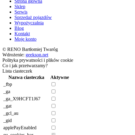
Strona główna
Sklep
Serwis
Sprzedaż pojazdów
Wypożyczalnia
Blog
Kontakt
Moje konto
© RENO Bartłomiej Twaróg
Wdrożenie:
geekson.net
Polityka prywatności i plików cookie
Co i jak przetwarzamy?
Lista ciasteczek
Nazwa ciasteczka
Aktywne
_fbp
_ga
_ga_X9HCFT1J67
_gat
_gcl_au
_gid
applePayEnabled
eu_cookies_bar