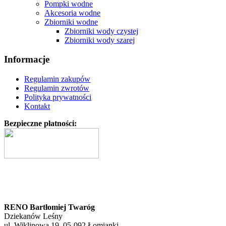
Pompki wodne
Akcesoria wodne
Zbiorniki wodne
Zbiorniki wody czystej
Zbiorniki wody szarej
Informacje
Regulamin zakupów
Regulamin zwrotów
Polityka prywatności
Kontakt
Bezpieczne płatności:
RENO Bartłomiej Twaróg
Dziekanów Leśny
ul. Wiklinowa 19, 05-092 Łomianki