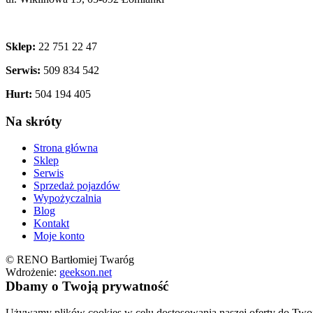
Sklep:
22 751 22 47
Serwis:
509 834 542
Hurt:
504 194 405
Na skróty
Strona główna
Sklep
Serwis
Sprzedaż pojazdów
Wypożyczalnia
Blog
Kontakt
Moje konto
© RENO Bartłomiej Twaróg
Wdrożenie:
geekson.net
Dbamy o Twoją prywatność
Używamy plików cookies w celu dostosowania naszej oferty do Twoic