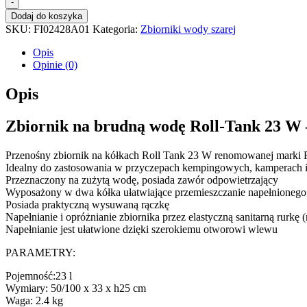
-
Dodaj do koszyka
SKU:
FI02428A01
Kategoria:
Zbiorniki wody szarej
Opis
Opinie (0)
Opis
Zbiornik na brudną wodę Roll-Tank 23 W
Przenośny zbiornik na kółkach Roll Tank 23 W renomowanej marki
Idealny do zastosowania w przyczepach kempingowych, kamperach i
Przeznaczony na zużytą wodę, posiada zawór odpowietrzający
Wyposażony w dwa kółka ułatwiające przemieszczanie napełnionego
Posiada praktyczną wysuwaną rączkę
Napełnianie i opróżnianie zbiornika przez elastyczną sanitarną rurkę (
Napełnianie jest ułatwione dzięki szerokiemu otworowi wlewu
PARAMETRY:
Pojemność:23 l
Wymiary: 50/100 x 33 x h25 cm
Waga: 2.4 kg