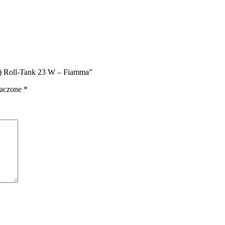
rą) Roll-Tank 23 W – Fiamma”
naczone
*