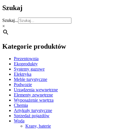
Szukaj
Szukaj...
×
Kategorie produktów
Prezentownia
Ekoprodukty
Systemy gazowe
Elektryka
Meble turystyczne
Podwozie
Urządzenia wewnętrzne
Elementy zewnętrzne
Wyposażenie wnętrza
Chemia
Artykuły turystyczne
Sprzedaż pojazdów
Woda
Krany, baterie