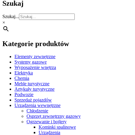
Szukaj
Szukaj...
×
Kategorie produktów
Elementy zewnętrzne
Systemy gazowe
Wyposażenie wnętrza
Elektryka
Chemia
Meble turystyczne
Artykuły turystyczne
Podwozie
Sprzedaż pojazdów
Urządzenia wewnętrzne
Chłodzenie
Osprzęt zewnętrzny gazowy
Ogrzewanie i bojlery
Kominki spalinowe
Urządzenia