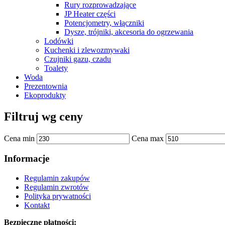
Rury rozprowadzające
JP Heater części
Potencjometry, włączniki
Dysze, trójniki, akcesoria do ogrzewania
Lodówki
Kuchenki i zlewozmywaki
Czujniki gazu, czadu
Toalety
Woda
Prezentownia
Ekoprodukty
Filtruj wg ceny
Cena min
Cena max
Informacje
Regulamin zakupów
Regulamin zwrotów
Polityka prywatności
Kontakt
Bezpieczne płatności: