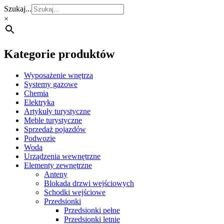
Szukaj...
×
Kategorie produktów
Wyposażenie wnętrza
Systemy gazowe
Chemia
Elektryka
Artykuły turystyczne
Meble turystyczne
Sprzedaż pojazdów
Podwozie
Woda
Urządzenia wewnętrzne
Elementy zewnętrzne
Anteny
Blokada drzwi wejściowych
Schodki wejściowe
Przedsionki
Przedsionki pełne
Przedsionki letnie