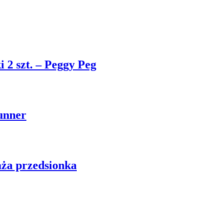
 2 szt. – Peggy Peg
runner
aża przedsionka