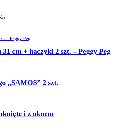
ści
31 cm + haczyki 2 szt. – Peggy Peg
go „SAMOS” 2 szt.
knięte i z oknem