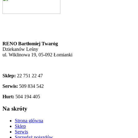
RENO Bartłomiej Twaróg
Dziekanów Leśny
ul. Wiklinowa 19, 05-092 Łomianki
Sklep:
22 751 22 47
Serwis:
509 834 542
Hurt:
504 194 405
Na skróty
Strona główna
Sklep
Serwis
Sprzedaż pojazdów