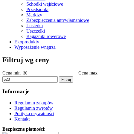
Schodki wejściowe
Przedsionki
Markizy
Zabezpieczenia antywłamaniowe
Lusterka
Uszczelki
Bagażniki rowerowe
Ekoprodukty
Wyposażenie wnętrza
Filtruj wg ceny
Cena min
Cena max
Filtruj
Informacje
Regulamin zakupów
Regulamin zwrotów
Polityka prywatności
Kontakt
Bezpieczne płatności: