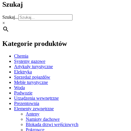
Szukaj
Szukaj...
×
Kategorie produktów
Chemia
Systemy gazowe
Artykuły turystyczne
Elektryka
Sprzedaż pojazdów
Meble turystyczne
Woda
Podwozie
Urządzenia wewnętrzne
Prezentownia
Elementy zewnętrzne
Anteny
Namioty dachowe
Blokada drzwi wejściowych
Pokrowce