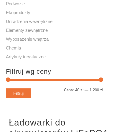
Podwozie
Ekoprodukty
Urządzenia wewnętrzne
Elementy zewnętrzne
Wyposażenie wnętrza
Chemia
Artykuły turystyczne
Filtruj wg ceny
Cena:
40 zł
—
1 200 zł
C
C
Filtruj
e
e
n
n
Ładowarki do
a
a