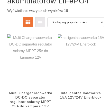
akumulatorów LiFePO4
m
m
Posortowane
Wyświetlanie wszystkich wyników: 16
według
i
a
popularności
n
x
Multi Charger ładowarka
Inteligentna ładowarka
DC-DC separator
15A 12V/24V Enerblock
regulator solarny MPPT
25A do kampera 12V