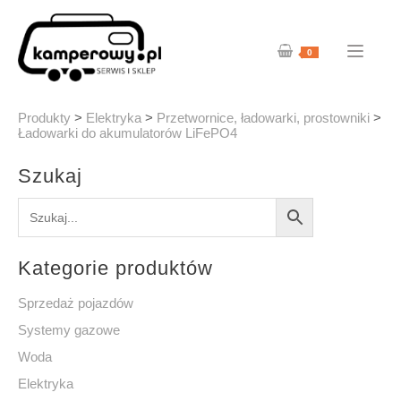
Skip
to
content
0
Produkty
>
Elektryka
>
Przetwornice, ładowarki, prostowniki
>
Ładowarki do akumulatorów LiFePO4
Szukaj
Kategorie produktów
Sprzedaż pojazdów
Systemy gazowe
Woda
Elektryka