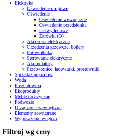
Elektryka
Oświetlenie drogowe
Oświetlenie
Oświetlenie wewnętrzne
Oświetlenie przedsionka
Listwy ledowe
Żarówki (O)
Akcesoria elektryczne
Urządzenia grzewcze, bojlery
Fotowoltaika
Sterowanie elektryczne
Akumulatory
Przetwornice, ładowarki, prostowniki
Sprzedaż pojazdów
Woda
Prezentownia
Ekoprodukty
Meble turystyczne
Podwozie
Urządzenia wewnętrzne
Elementy zewnętrzne
Wyposażenie wnętrza
Filtruj wg ceny