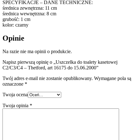
SPECYFIKACJE – DANE TECHNICZNE:
średnica zewnętrzna: 11 cm
średnica wewnętrzna: 8 cm
grubość: 1 cm
kolor: czarny
Opinie
Na razie nie ma opinii o produkcie.
Napisz pierwszą opinię o „Uszczelka do toalety kasetowej
C2/C3/C4 – Thetford, art 16175 do 15.06.2000”
Twój adres e-mail nie zostanie opublikowany.
Wymagane pola są
oznaczone
*
Twoja ocena
Twoja opinia
*