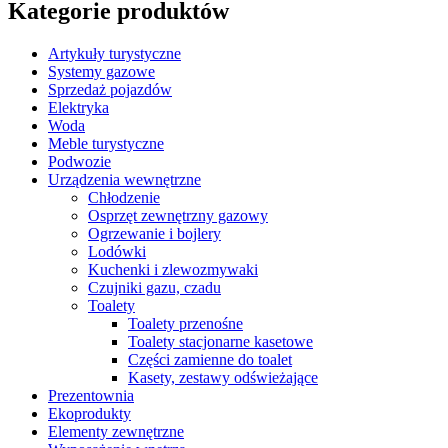
Kategorie produktów
Artykuły turystyczne
Systemy gazowe
Sprzedaż pojazdów
Elektryka
Woda
Meble turystyczne
Podwozie
Urządzenia wewnętrzne
Chłodzenie
Osprzęt zewnętrzny gazowy
Ogrzewanie i bojlery
Lodówki
Kuchenki i zlewozmywaki
Czujniki gazu, czadu
Toalety
Toalety przenośne
Toalety stacjonarne kasetowe
Części zamienne do toalet
Kasety, zestawy odświeżające
Prezentownia
Ekoprodukty
Elementy zewnętrzne